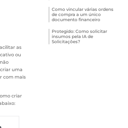
Como vincular várias ordens
de compra a um único
documento financeiro
Protegido: Como solicitar
insumos pela IA de
Solicitações?
cilitar as
icativo ou
 não
 criar uma
ar com mais
como criar
abaixo: