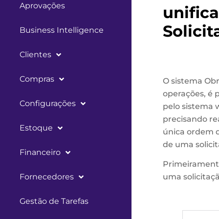
Aprovações
unifica
Solici
Business Intelligence
Clientes
Compras
O sistema Obra
operações, é p
Configurações
pelo sistema 
precisando re
Estoque
única ordem d
de uma solicit
Financeiro
Primeiramente,
Fornecedores
uma solicitaçã
Gestão de Tarefas