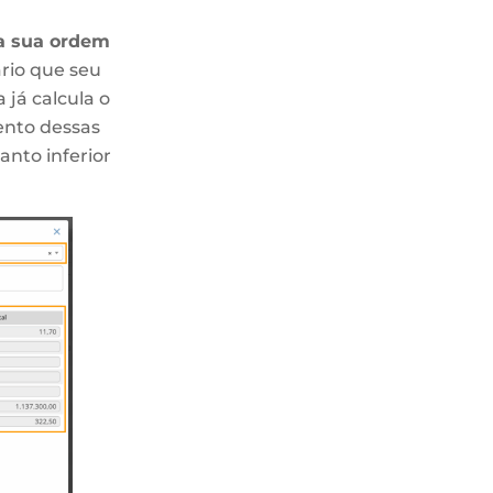
 a sua ordem
ário que seu
já calcula o
ento dessas
anto inferior