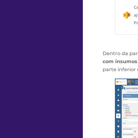
Dentro da part
com insumos 
parte inferior