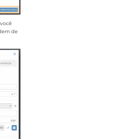
 você
rdem de