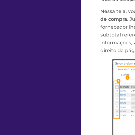
Nessa tela, v
de compra
. J
fornecedor lh
subtotal refe
informações, 
direito da pág