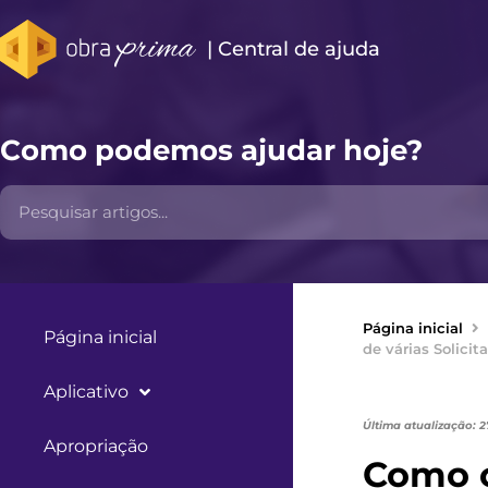
| Central de ajuda​
Como podemos ajudar hoje?
Página inicial
Página inicial
de várias Solicit
Aplicativo
Última atualização: 2
Apropriação
Como 