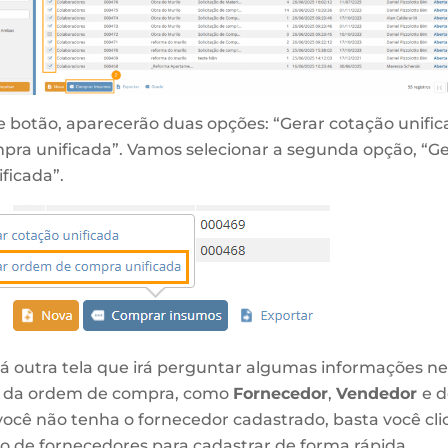
e botão, aparecerão duas opções: “Gerar cotação unific
ra unificada”. Vamos selecionar a segunda opção, “G
ficada”.
irá outra tela que irá perguntar algumas informações n
ão da ordem de compra, como
Fornecedor
,
Vendedor
e d
ocê não tenha o fornecedor cadastrado, basta você clic
ão de fornecedores para cadastrar de forma rápida