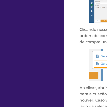
Clicando ness
ordem de comp
de compra uni
Ao clicar, abr
para a criaç
houver. Caso v
lado da seleç