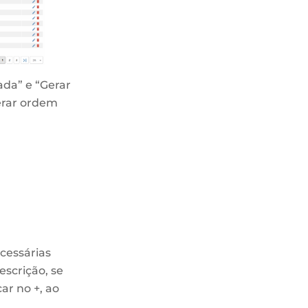
ada” e “Gerar
erar ordem
ecessárias
escrição, se
ar no +, ao