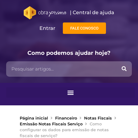
| Central de ajuda​
Entrar
FALE CONOSCO
Como podemos ajudar hoje?
Página inicial
Financeiro
Notas Fiscais
Emissão Notas Fiscais Serviço
Como
configurar os dados para emissão de notas
fiscais de serviço?