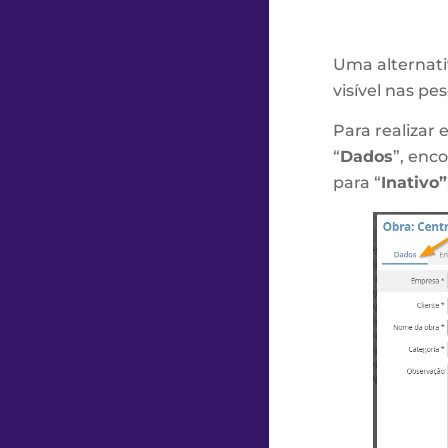
Uma alternativ
visível nas pe
Para realizar 
“
Dados
”, enc
para “
Inativo”