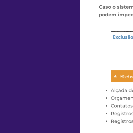
Caso o siste
podem impedi
Alçada d
Orçament
Contatos
Registro
Registros