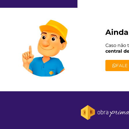
Ainda
Caso não 
central d
FALE