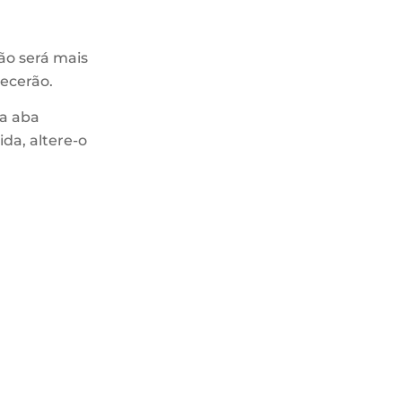
não será mais
recerão.
na aba
ida, altere-o