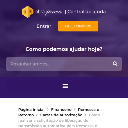
| Central de ajuda​
Entrar
FALE CONOSCO
Como podemos ajudar hoje?
Página inicial
Financeiro
Remessa e
Retorno
Cartas de autorização
Como
realizar a solicitação de liberação de
transmissão automática para Remessa e