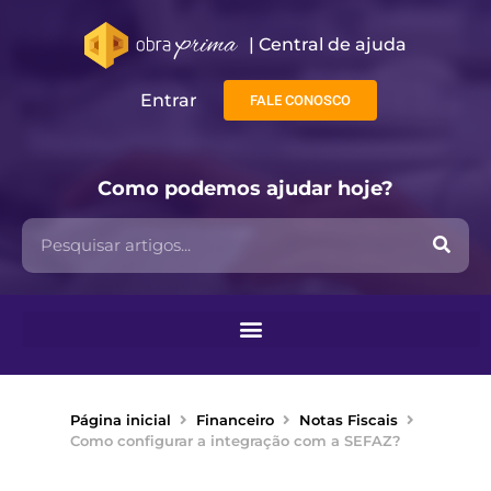
| Central de ajuda​
Entrar
FALE CONOSCO
Como podemos ajudar hoje?
Página inicial
Financeiro
Notas Fiscais
Como configurar a integração com a SEFAZ?