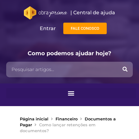
| Central de ajuda​
Entrar
FALE CONOSCO
Como podemos ajudar hoje?
Página inicial
Financeiro
Documentos a
Pagar
Como lançar retenções em
documentos?