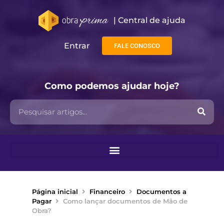
| Central de ajuda​
Entrar
FALE CONOSCO
Como podemos ajudar hoje?
Página inicial
Financeiro
Documentos a
Pagar
Como lançar documentos de Mão de
Obra?