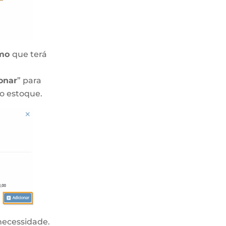
umo
que terá
onar
” para
o estoque.
 necessidade.