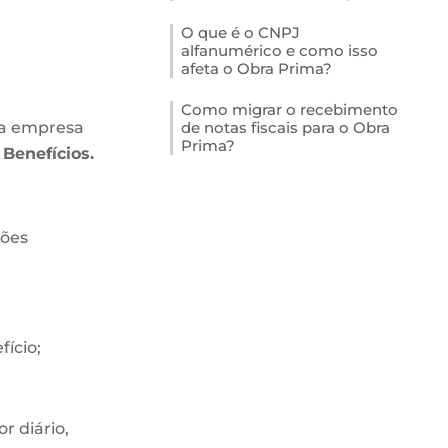
O que é o CNPJ
alfanumérico e como isso
afeta o Obra Prima?
Como migrar o recebimento
 da empresa
de notas fiscais para o Obra
Prima?
e
Benefícios.
ções
ício;
r diário,