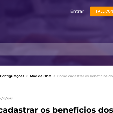
Entrar
FALE CO
Configurações
Mão de Obra
Como cadastrar os benefícios do
04/10/2023
adastrar os benefícios dos