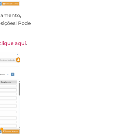
rçamento,
sições! Pode
.
clique aqui
.