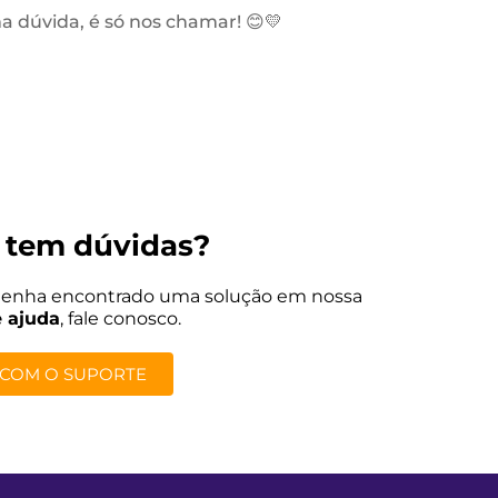
a dúvida, é só nos chamar! 😊💛
 tem dúvidas?
tenha encontrado uma solução em nossa
e ajuda
, fale conosco.
 COM O SUPORTE