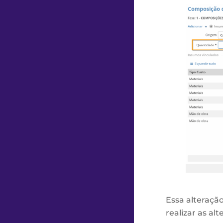
Essa alteraçã
realizar as al