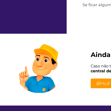
Se ficar algum
Ainda
Caso não 
central d
FALE