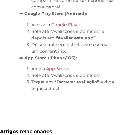
compartilhe como foi sua experiência
com a gente!
➡️ Google Play Store (Android):
Acesse a
Google Play
.
Role até “Avaliações e opiniões” e
depois em
“Avaliar este app”
.
Dê sua nota em estrelas ⭐ e escreva
um comentário.
➡️ App Store (iPhone/iOS):
Abra a
App Store
.
Role até “Avaliações e opiniões”.
Toque em
“Escrever avaliação”
e diga
o que achou!
Artigos relacionados