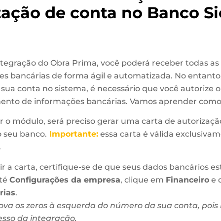
zação de conta no Banco S
tegração do Obra Prima, você poderá receber todas as
 bancárias de forma ágil e automatizada. No entanto
sua conta no sistema, é necessário que você autorize o
nto de informações bancárias. Vamos aprender como f
r o módulo, será preciso gerar uma carta de autorizaçã
o seu banco.
Importante:
essa carta é válida exclusiva
.
r a carta, certifique-se de que seus dados bancários es
até
Configurações da empresa
, clique em
Financeiro
e 
rias
.
va os zeros à esquerda do número da sua conta, pois 
esso da integração.