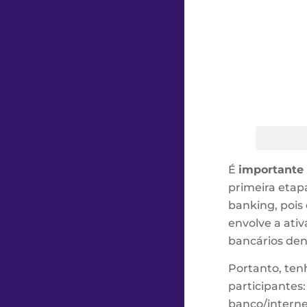
É
importante
primeira etapa
banking, pois
envolve a ati
bancários den
Portanto, ten
participantes:
banco/internet