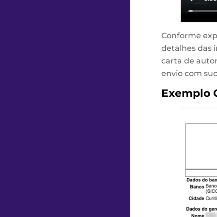
Conforme expl
detalhes das 
carta de auto
envio com suc
Exemplo C