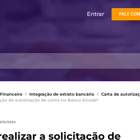
Entrar
FALE CO
Financeiro
Integração de extrato bancário
Carta de autoriza
itação de autorização de conta no Banco Sicoob?
03/01/2024
ealizar a solicitação de