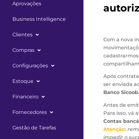
Aprovações
autori
Business Intelligence
Clientes
Com a nova in
movimentações
Compras
cadastrarmos 
compartilhame
Configurações
Após contrata
Estoque
ser enviada a
Banco Sicoob
Financeiro
Antes de emiti
Fornecedores
Para isso, vá 
Contas bancá
Gestão de Tarefas
Atenção:
remo
impedir o suc