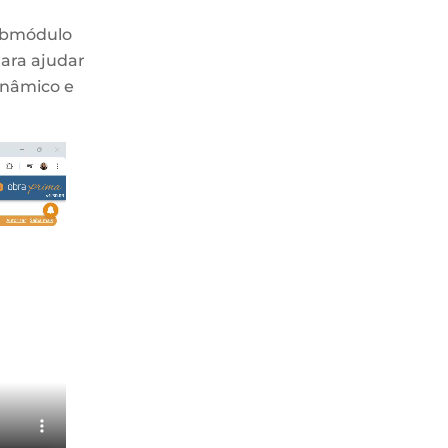
submódulo
Para ajudar
inâmico e