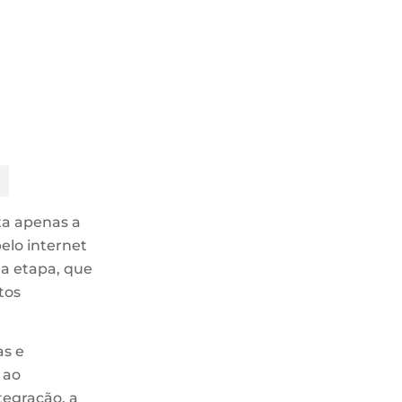
nta apenas a
elo internet
ma etapa, que
tos
as e
 ao
tegração, a