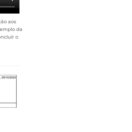
ção aos
xemplo da
ncluir o