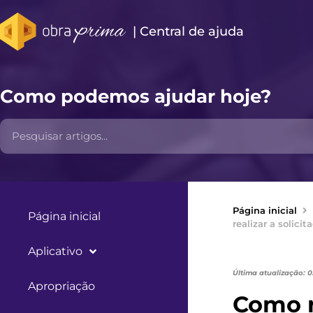
| Central de ajuda​
Como podemos ajudar hoje?
Página inicial
Página inicial
realizar a solic
Aplicativo
Última atualização: 
Apropriação
Como r