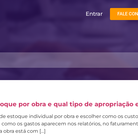
Entrar
FALE CO
oque por obra e qual tipo de apropriação 
 de estoque individual por obra e escolher como os custo
como os gastos aparecem nos relatórios, no faturamento 
 a obra está com […]