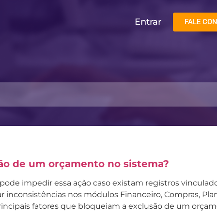
Entrar
FALE CO
são de um orçamento no sistema?
ode impedir essa ação caso existam registros vinculados 
tar inconsistências nos módulos Financeiro, Compras, P
 principais fatores que bloqueiam a exclusão de um orçam