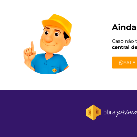
Ainda
Caso não 
central d
FALE